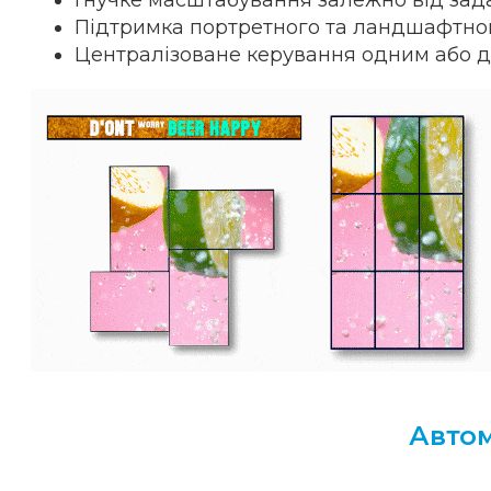
Гнучке масштабування залежно від зад
Підтримка портретного та ландшафтно
Централізоване керування одним або д
Автом