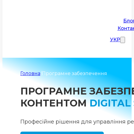
Бло
Конта
УКР
Головна
/
Програмне забезпечення
ПРОГРАМНЕ ЗАБЕЗП
КОНТЕНТОМ
DIGITAL
Професійне рішення для управління ре