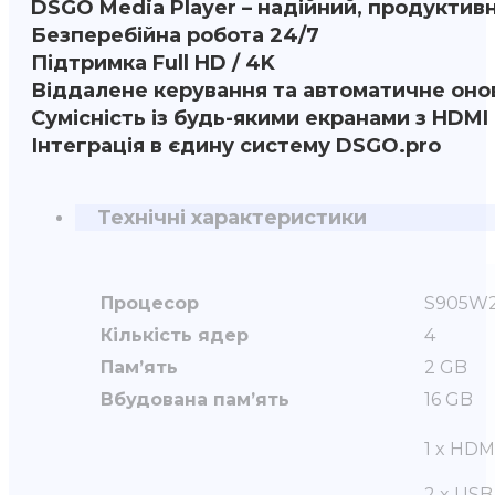
DSGO Media Player – надійний, продуктивн
Безперебійна робота 24/7
Підтримка Full HD / 4K
Віддалене керування та автоматичне оно
Сумісність із будь-якими екранами з HDMI
Інтеграція в єдину систему DSGO.pro
Технічні характеристики
Процесор
S905W2
Кількість ядер
4
Пам’ять
2 GB
Вбудована пам’ять
16 GB
1 x HDM
2 x USB