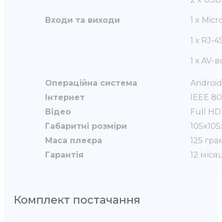
Входи та виходи
1 x Micr
1 х RJ-4
1 х AV-
Операційна система
Android 
Інтернет
IEEE 802
Відео
Full HD
Габаритні розміри
105x105
Маса плеєра
125 гра
Гарантія
12 міся
Комплект постачання