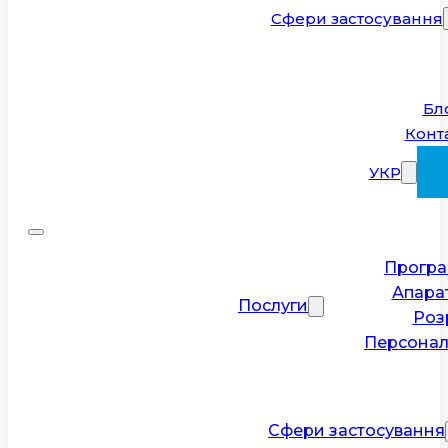
Сфери застосування
Бл
Конт
УКР
Програ
Апара
Послуги
Роз
Персонал
Сфери застосування