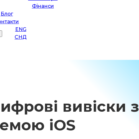
Фінанси
Блог
онтакти
ENG
СНД
цифрові вивіски 
темою iOS