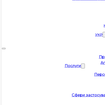
УКР
Пр
А
Послуги
Перс
Сфери застосув