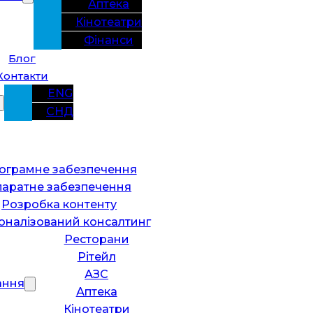
Аптека
Кінотеатри
Фінанси
Блог
Контакти
ENG
СНД
ограмне забезпечення
паратне забезпечення
Розробка контенту
оналізований консалтинг
Ресторани
Рітейл
АЗС
ання
Аптека
Кінотеатри