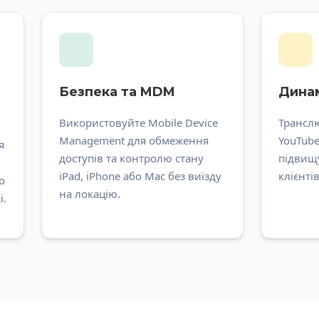
Безпека та MDM
Динам
Використовуйте Mobile Device
Транслю
Management для обмеження
YouTube
я
доступів та контролю стану
підвищ
iPad, iPhone або Mac без виїзду
клієнті
о
на локацію.
і.