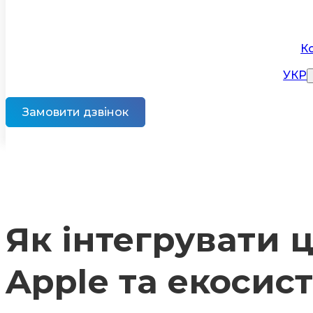
К
УКР
Замовити дзвінок
Як інтегрувати 
Apple та екосис