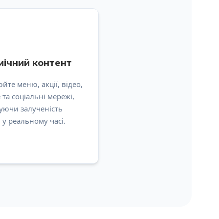
ічний контент
йте меню, акції, відео,
 та соціальні мережі,
уючи залученість
в у реальному часі.