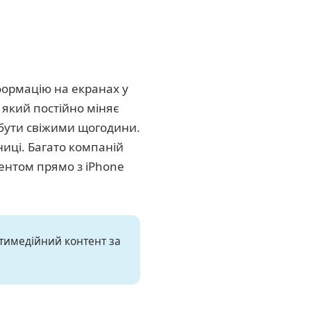
формацію на екранах у
, який постійно міняє
 бути свіжими щогодини.
иці. Багато компаній
ентом прямо з iPhone
ьтимедійний контент за