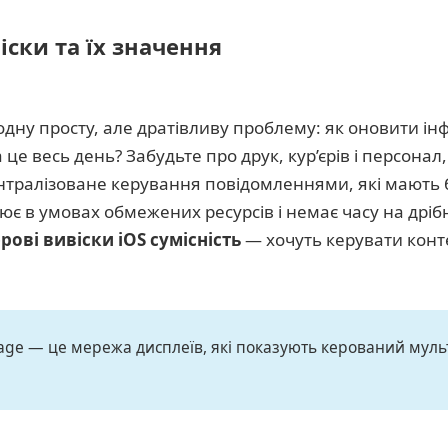
ски та їх значення
одну просту, але дратівливу проблему: як оновити ін
це весь день? Забудьте про друк, кур’єрів і персонал
 централізоване керування повідомленнями, які мають
є в умовах обмежених ресурсів і немає часу на дрібн
рові вивіски iOS сумісність
— хочуть керувати конт
nage — це мережа дисплеїв, які показують керований мул