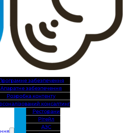
Програмне забезпечення
Апаратне забезпечення
Розробка контенту
рсоналізований консалтинг
Ресторани
Рітейл
АЗС
ання