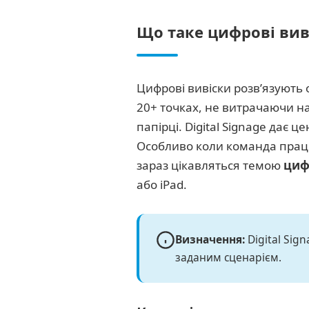
Що таке цифрові виві
Цифрові вивіски розв’язують 
20+ точках, не витрачаючи на 
папірці. Digital Signage дає
Особливо коли команда працю
зараз цікавляться темою
циф
або iPad.
Визначення:
Digital Sig
заданим сценарієм.