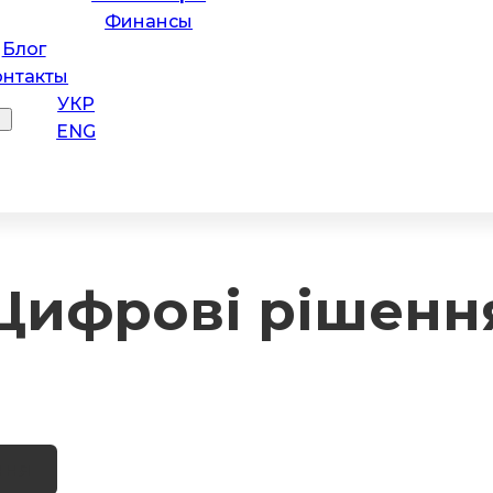
Финансы
Блог
онтакты
УКР
ENG
ифрові рішення 
ння