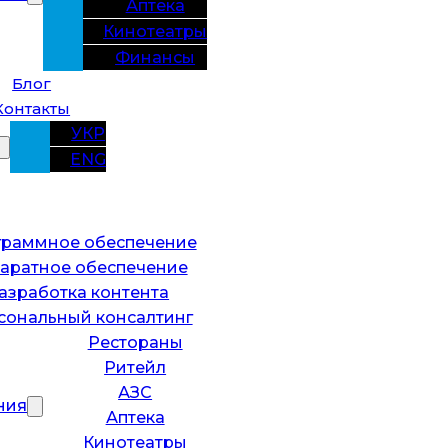
Аптека
Кинотеатры
Финансы
Блог
Контакты
УКР
ENG
раммное обеспечение
аратное обеспечение
азработка контента
сональный консалтинг
Рестораны
Ритейл
АЗС
ния
Аптека
Кинотеатры