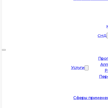
СНД
Прог
Апп
Услуги
Р
Пер
Сферы примене