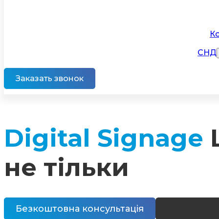
К
СНД
Заказать звонок
Digital Signage
Ц
не тільки
Безкоштовна консультація
Наші ріше