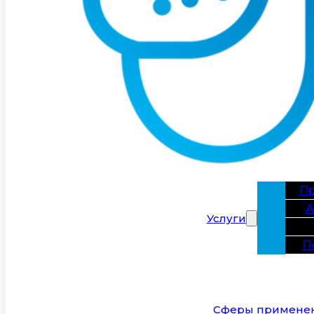
Пр
А
Услуги
П
Сферы примене