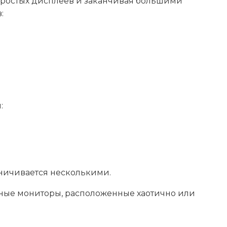
 простых дисплеев и заканчивая большими
:
:
ничивается несколькими.
ные мониторы, расположенные хаотично или