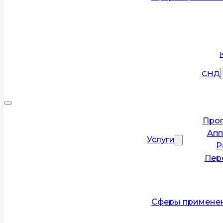
СНД
Прог
Апп
Услуги
Р
Пер
Сферы примене