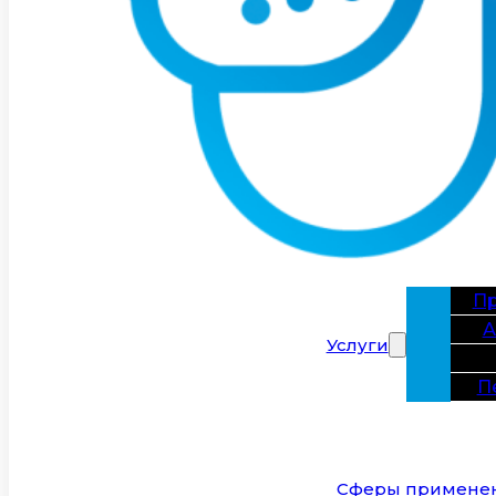
Пр
А
Услуги
П
Сферы примене