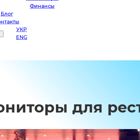
Финансы
Блог
онтакты
УКР
ENG
ниторы для рес