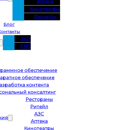
Аптека
Кинотеатры
Финансы
Блог
Контакты
УКР
ENG
раммное обеспечение
аратное обеспечение
азработка контента
сональный консалтинг
Рестораны
Ритейл
АЗС
ния
Аптека
Кинотеатры