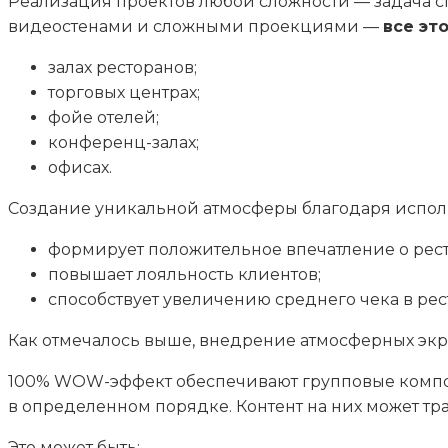
Реализация проектов любой сложности — задача 
видеостенами и сложными проекциями —
все эт
залах ресторанов;
торговых центрах;
фойе отелей;
конференц-залах;
офисах.
Создание уникальной атмосферы благодаря испол
формирует положительное впечатление о ресто
повышает лояльность клиентов;
способствует увеличению среднего чека в ре
Как отмечалось выше, внедрение атмосферных экр
100% WOW-эффект обеспечивают групповые компо
в определенном порядке. Контент на них может т
Это может быть: