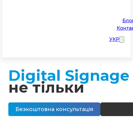
Бло
Конта
УКР
Digital Signage
не тільки
Безкоштовна консультація
Наші рі