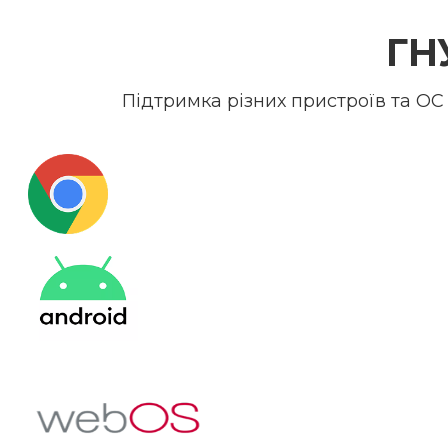
ГН
Підтримка різних пристроїв та ОС 