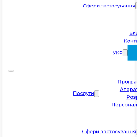
Сфери застосування
Бл
Конт
УКР
Програ
Апара
Послуги
Роз
Персонал
Сфери застосування