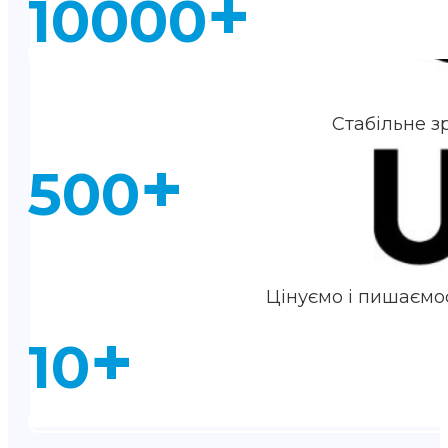
+
10000
Стабільне з
+
500
Цінуємо і пишаємо
+
10