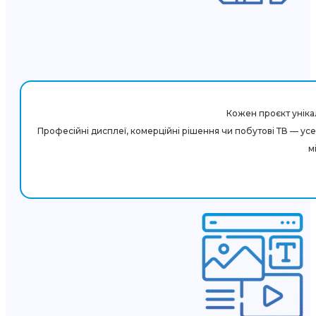
Кожен проєкт унікал
Професійні дисплеї, комерційні рішення чи побутові ТВ — у
м