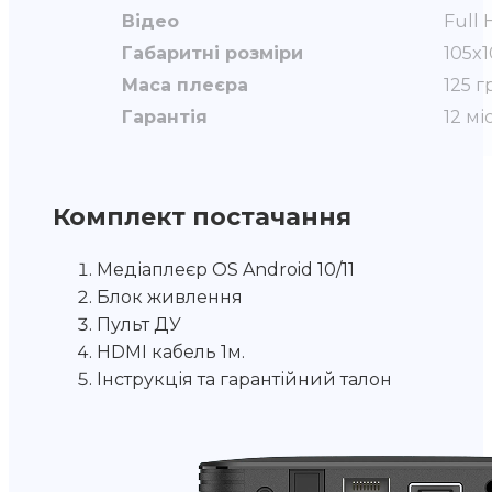
Відео
Full 
Габаритні розміри
105x
Маса плеєра
125 г
Гарантія
12 мі
Комплект постачання
Медіаплеєр OS Android 10/11
Блок живлення
Пульт ДУ
HDMI кабель 1м.
Інструкція та гарантійний талон