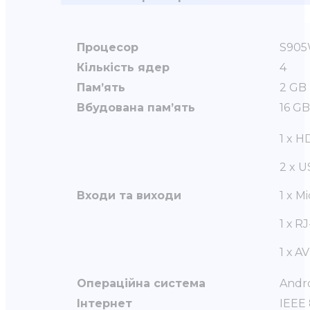
Процесор
S905
Кількість ядер
4
Пам’ять
2 GB
Вбудована пам’ять
16 GB
1 x H
2 x U
Входи та виходи
1 x M
1 х R
1 х A
Операційна система
Andro
Інтернет
IEEE 