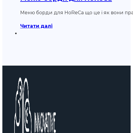
Меню борди для HoReCa що це і як вони пр
Читати далі