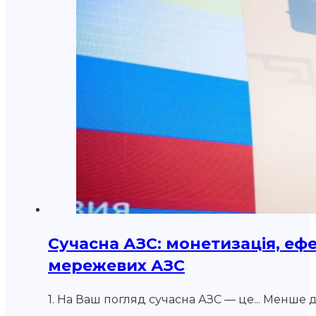
Сучасна АЗС: монетизація, ефе
мережевих АЗС
1. На Ваш погляд сучасна АЗС — це... Менше д