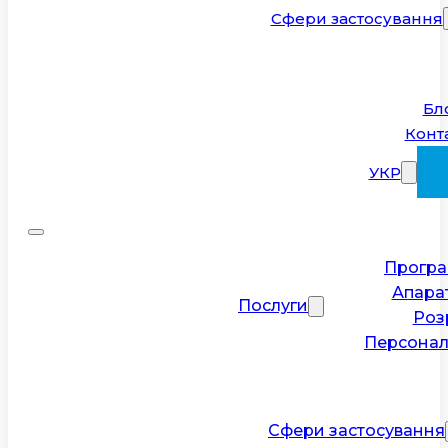
Сфери застосування
Бл
Конт
УКР
Програ
Апара
Послуги
Роз
Персонал
Сфери застосування