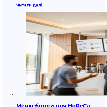
Читати далі
Меню-борди для HoReCa