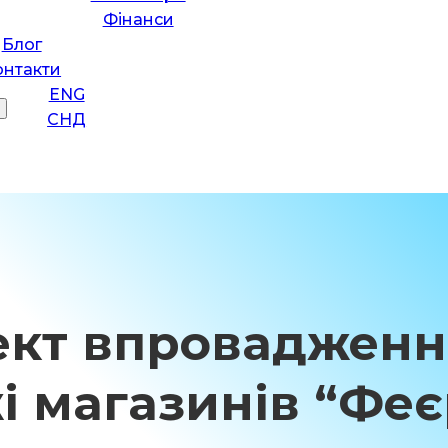
Фінанси
Блог
онтакти
ENG
СНД
кт впровадження
і магазинів “Феє