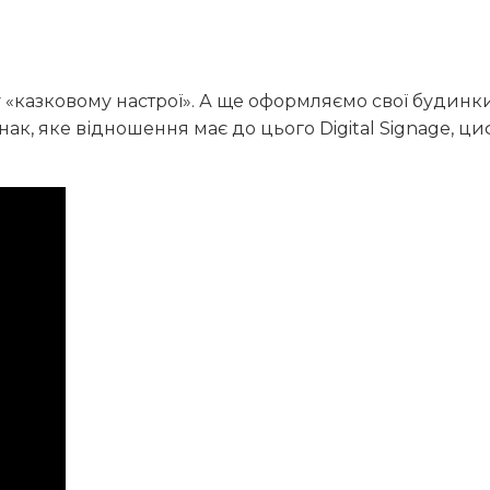
у «казковому настрої». А ще оформляємо свої будин
к, яке відношення має до цього Digital Signage, ц