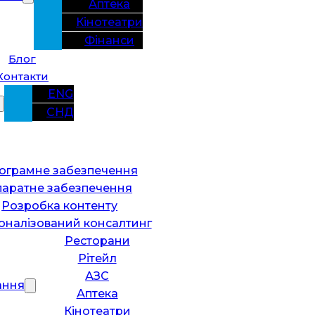
Аптека
Кінотеатри
Фінанси
Блог
Контакти
ENG
СНД
ограмне забезпечення
паратне забезпечення
Розробка контенту
оналізований консалтинг
Ресторани
Рітейл
АЗС
ання
Аптека
Кінотеатри