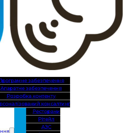
Програмне забезпечення
Апаратне забезпечення
Розробка контенту
рсоналізований консалтинг
Ресторани
Рітейл
АЗС
ання