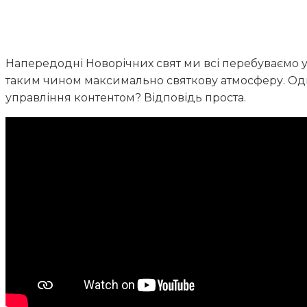
Напередодні Новорічних свят ми всі перебуваємо 
таким чином максимально святкову атмосферу. Одна
управління контентом? Відповідь проста.