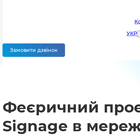
К
УКР
Замовити дзвінок
Феєричний прое
Signage в мереж