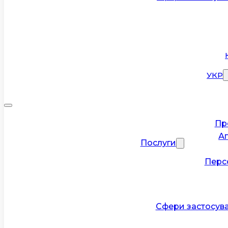
УКР
Пр
А
Послуги
Перс
Сфери застосув