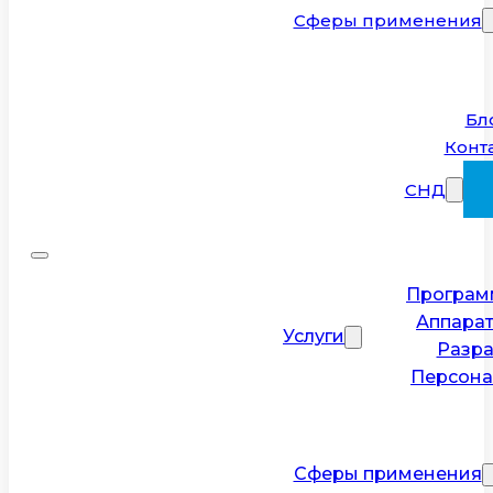
Сферы применения
Бл
Конт
СНД
Програм
Аппарат
Услуги
Разра
Персона
Сферы применения