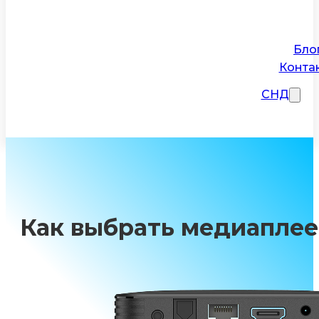
Бло
Конта
СНД
Как выбрать медиаплее