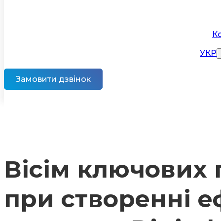
К
УКР
Замовити дзвінок
Вісім ключових 
при створенні е