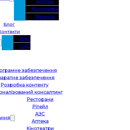
Аптека
Кінотеатри
Фінанси
Блог
Контакти
ENG
СНД
ограмне забезпечення
паратне забезпечення
Розробка контенту
оналізований консалтинг
Ресторани
Рітейл
АЗС
ання
Аптека
Кінотеатри