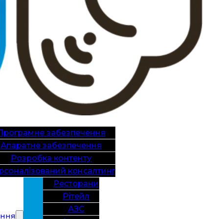
Програмне забезпечення
Апаратне забезпечення
Розробка контенту
рсоналізований консалтинг
Ресторани
Рітейл
АЗС
ання