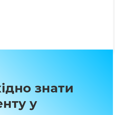
хідно знати
енту у