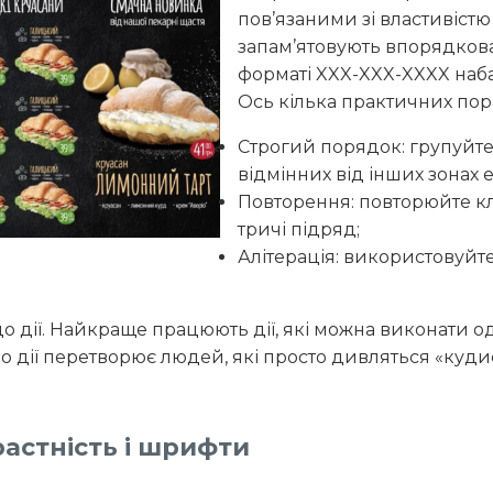
пов’язаними зі властивіст
запам’ятовують впорядков
форматі XXX-XXX-XXXX набаг
Ось кілька практичних пор
Строгий порядок: групуйте 
відмінних від інших зонах 
Повторення: повторюйте клю
тричі підряд;
Алітерація: використовуйте 
о дії. Найкраще працюють дії, які можна виконати од
о дії перетворює людей, які просто дивляться «кудис
растність і шрифти