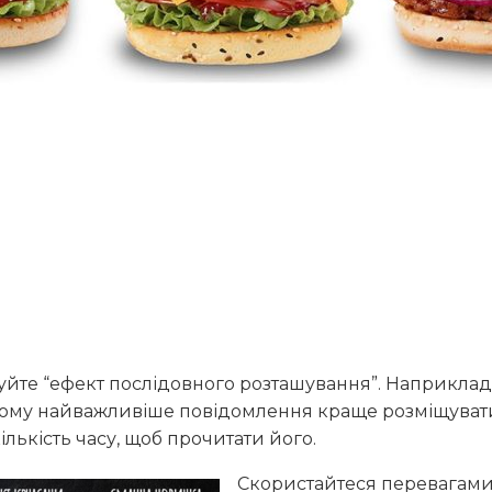
овуйте “ефект послідовного розташування”. Наприклад,
Тому найважливіше повідомлення краще розміщувати в
лькість часу, щоб прочитати його.
Скористайтеся перевагами 