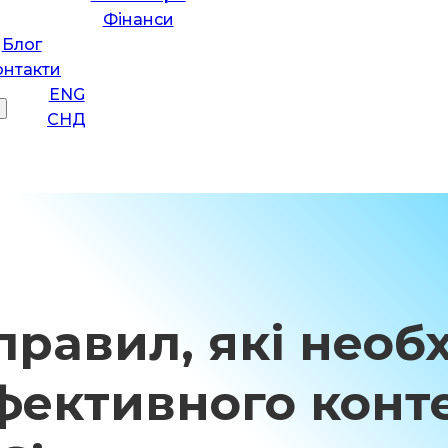
Фінанси
Блог
онтакти
ENG
СНД
правил, які необ
фективного конт