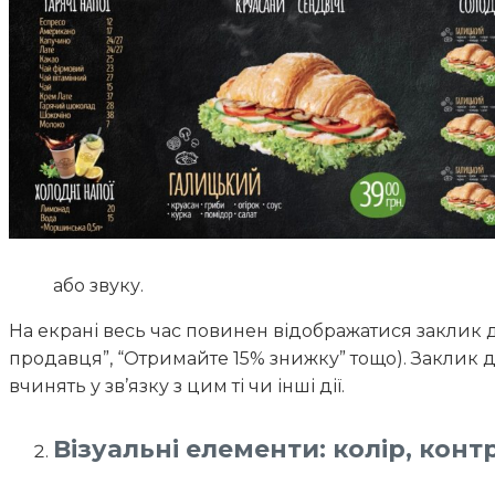
або звуку.
На екрані весь час повинен відображатися заклик д
продавця”, “Отримайте 15% знижку” тощо). Заклик д
вчинять у зв’язку з цим ті чи інші дії.
Візуальні елементи: колір, конт