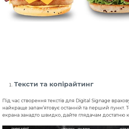
Тексти та копірайтинг
Під час створення текстів для Digital Signage врах
найкраще запам’ятовує останній та перший пункт. 
екрана занадто швидко, дайте глядачам достатню кі