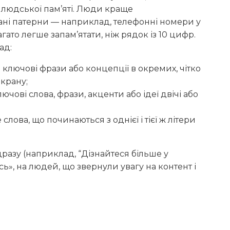
ю людської пам’яті. Люди краще
ані патерни — наприклад, телефонні номери у
ато легше запам’ятати, ніж рядок із 10 цифр.
ад:
ключові фрази або концепції в окремих, чітко
екрану;
чові слова, фрази, акценти або ідеї двічі або
слова, що починаються з однієї і тієї ж літери
разу (наприклад, “Дізнайтеся більше у
ь», на людей, що звернули увагу на контент і