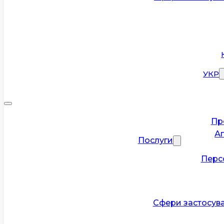
УКР
Пр
А
Послуги
Перс
Сфери застосув