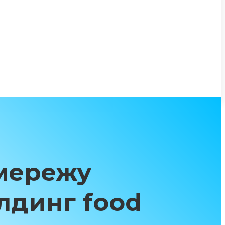
 мережу
лдинг food