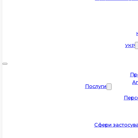
УКР
Пр
А
Послуги
Перс
Сфери застосув