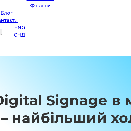
Фінанси
Блог
онтакти
ENG
СНД
gital Signage в
– найбільший хо