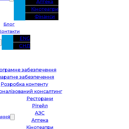
Аптека
Кінотеатри
Фінанси
Блог
Контакти
ENG
СНД
ограмне забезпечення
паратне забезпечення
Розробка контенту
оналізований консалтинг
Ресторани
Рітейл
АЗС
ання
Аптека
Кінотеатри