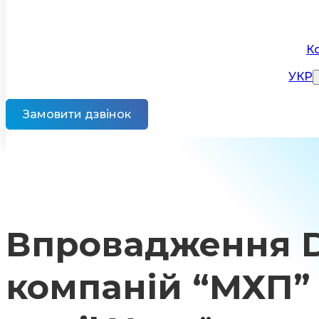
К
УКР
Замовити дзвінок
Впровадження Di
компаній “МХП” 