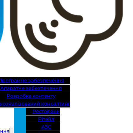
Програмне забезпечення
Апаратне забезпечення
Розробка контенту
рсоналізований консалтинг
Ресторани
Рітейл
АЗС
ання