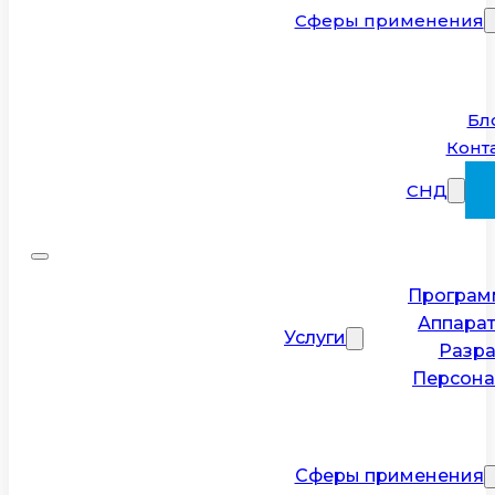
Сферы применения
Бл
Конт
СНД
Програм
Аппарат
Услуги
Разра
Персона
Сферы применения